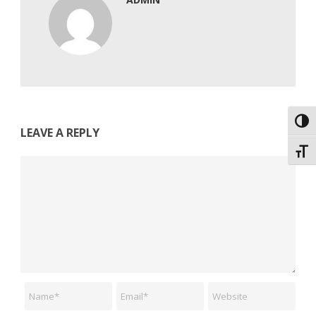
Εναλ
LEAVE A REPLY
Εναλ
Comment
Name
Email
Website