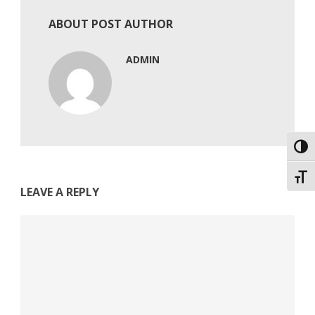
ABOUT POST AUTHOR
ADMIN
Εναλ
Εναλ
LEAVE A REPLY
Comment