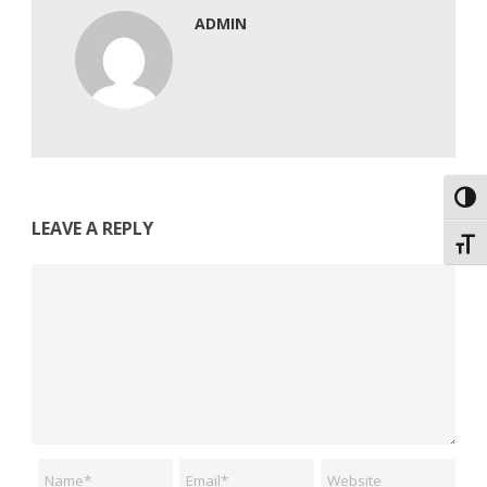
ADMIN
Εναλ
LEAVE A REPLY
Εναλ
Comment
Name
Email
Website