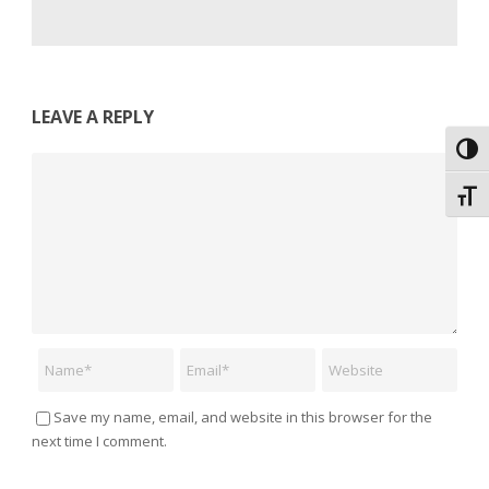
LEAVE A REPLY
Εναλ
Comment
Εναλ
Name
Email
Website
Save my name, email, and website in this browser for the
next time I comment.