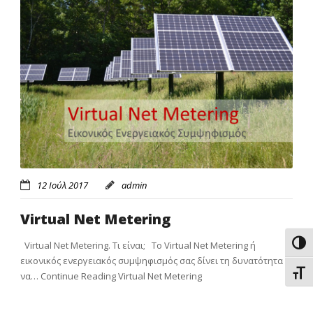
12 Ιούλ 2017
admin
Virtual Net Metering
Εναλ
Virtual Net Metering. Τι είναι; To Virtual Net Metering ή
εικονικός ενεργειακός συμψηφισμός σας δίνει τη δυνατότητα
Εναλ
να…
Continue Reading
Virtual Net Metering