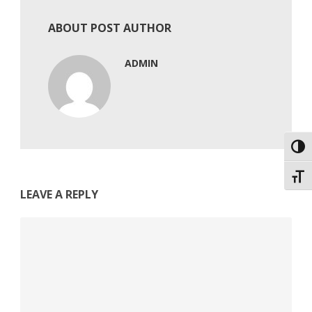
ABOUT POST AUTHOR
ADMIN
Εναλ
Εναλ
LEAVE A REPLY
Comment