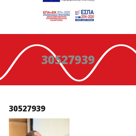
30527939
30527939