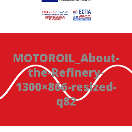
MOTOROIL_About-
the-Refinery-
1300×866-resized-
q82