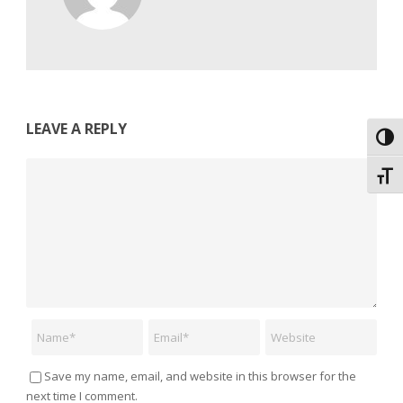
LEAVE A REPLY
Εναλ
Comment
Εναλ
Name
Email
Website
Save my name, email, and website in this browser for the
next time I comment.