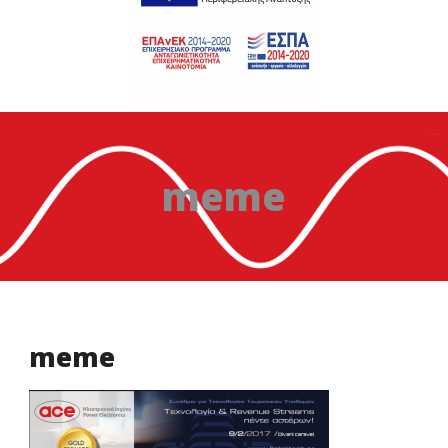
meme
meme