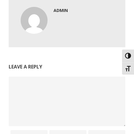
ADMIN
Εναλ
LEAVE A REPLY
Εναλ
Comment
Name
Email
Website