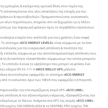
έτη εμπειρίας & κατέχοντας ηγετική θέση στον τομέα της
S ανταποκρίνεται στις νέες απαιτήσεις της εποχής για την
 δράσεων & πρωτοβουλιών. Πραγματοποιώντας ουσιαστικές
ων νέων τεχνολογιών, στοχεύει στο να ξεχωρίσει ως η πλέον
ρώπη με την παραγωγή φιλικών προς το περιβάλλον προϊόντων.
ευάστρια εταιρία που ανέπτυξε για τους χρήστες έναν σαφή
. Το σύστημα
«ECO ENERGY LEVELS»
είναι σύμφωνο με τα όσα
ντολογίας για την ενεργειακή απόδοση & ποιότητα της
 έξι επίπεδα, σύμφωνα με την αποτελεσματικότερη απόδοση τους
α & τη δυνατότητα «Smart Mode» σύμφωνα με την οποία μπορούν
Το επίπεδο 6 είναι το υψηλότερο που μπορεί να φτάσει ένα
την οδηγία VFI-SS-111. Η
AROS RIELLO UPS
μάλιστα
ώδικα Δεοντολογίας εφαρμόζει το σύστημα
«ECO ENERGY
 από το κατώτατο όριο των 10KVA που εφαρμόζει η Επιτροπή.
παρουσιάζει την επονομαζόμενη σειρά UPS
«ECO LINE»
,
ιακή απόδοση & την εξοικονόμηση ενέργειας, εξασφαλίζοντας την
εδεμένα με το δίκτυο. Ανάμεσα στα UPS της σειράς
«ECO LINE»
,
ION (ισχύος 500-3000VA) αλλά & τα SENTINEL PRO (ισχύος 700-