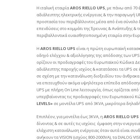
Η ιταλική εταιρία
AROS RIELLO UPS
, με πάνω από 70 
αδιάλειπτης ηλεκτρικής ενέργειας & την παραγωγή UP
προστασία του περιβάλλοντος μέσα από ένα σύνολο
επενδύσεις στο κομμάτι της Έρευνας & Ανάπτυξης & τ
περιβαλλοντικά ευαισθητοποιημένη εταιρία στην Ευ
Η
AROS RIELLO UPS
είναι η πρώτη ευρωπαϊκή κατασκ
οδηγό ελέγχου & αξιολόγησης της απόδοσης των UPS
ορίζουν οι προδιαγραφές του Ευρωπαϊκού Κώδικα Δεο
αδιάλειπτης παροχής ισχύος & κατατάσσει τα UPS σε
σε σχέση με την κατανάλωση διοξειδίου του άνθρακ
να επιτευχθούν ακόμα υψηλότερα επίπεδα απόδοσης. 
UPS με πλήρη On Line λειτουργία, όπως ορίζεται από 
υπερβαίνοντας τις προδιαγραφές του Ευρωπαϊκού Κ
LEVELS»
σε μοντέλα UPS από 3KVA, μικρότερα δηλαδή
Επιπλέον, για μοντέλα έως 3KVA, η
AROS RIELLO UPS
δίνοντας & σε αυτές τις ισχύεις έμφαση στην ενεργε
ελάχιστη κατανάλωση ενέργειας όταν αυτά είναι συνδ
ανήκουν τα VISION (ισχύος 800-2000VA), τα DIALOG VIS