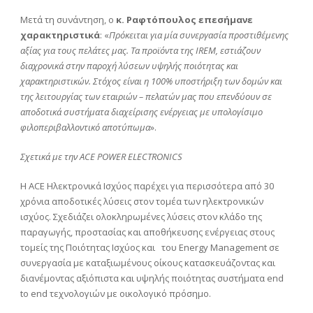
Μετά τη συνάντηση, o
κ. Ραφτόπουλος επεσήμανε
χαρακτηριστικά
: «
Πρόκειται για μία συνεργασία προστιθέμενης
αξίας για τους πελάτες μας. Τα προϊόντα της IREM, εστιάζουν
διαχρονικά στην παροχή λύσεων υψηλής ποιότητας και
χαρακτηριστικών. Στόχος είναι η 100% υποστήριξη των δομών και
της λειτουργίας των εταιριών – πελατών μας που επενδύουν σε
αποδοτικά συστήματα διαχείρισης ενέργειας με υπολογίσιμο
φιλοπεριβαλλοντικό αποτύπωμα
».
Σχετικά με την ACE POWER ELECTRONICS
H ACE Ηλεκτρονικά Ισχύος παρέχει για περισσότερα από 30
χρόνια αποδοτικές λύσεις στον τομέα των ηλεκτρονικών
ισχύος. Σχεδιάζει ολοκληρωμένες λύσεις στον κλάδο της
παραγωγής, προστασίας και αποθήκευσης ενέργειας στους
τομείς της Ποιότητας Ισχύος και του Energy Management σε
συνεργασία με καταξιωμένους οίκους κατασκευάζοντας και
διανέμοντας αξιόπιστα και υψηλής ποιότητας συστήματα end
to end τεχνολογιών με οικολογικό πρόσημο.