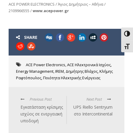
ACE POWER ELECTRONICS / Άγιος Δημήτριος – Αθήνα /
2109966555 /
www.acepower.gr
Εναλ
SHARE
Εναλ
ACE Power Electronics
,
ACE Ηλεκτρονικά Ισχύος
,
Energy Management
,
IREM
,
Δημήτρης Βλάχος
,
Κλήμης
Ραφτόπουλος
,
Ποιότητα Ηλεκτρικής Ενέργειας
Previous Post
Next Post
Εγκατάσταση κρίσιμης
UPS Riello Sentryum
ισχύος σε ενεργειακή
στο Intercontinental
υποδομή