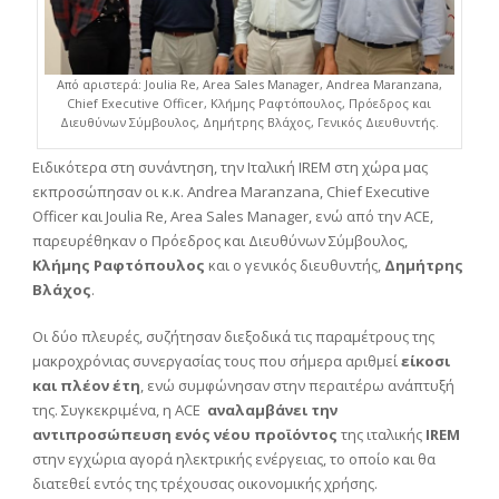
Από αριστερά: Joulia Re, Area Sales Manager, Andrea Maranzana,
Chief Executive Officer, Κλήμης Ραφτόπουλος, Πρόεδρος και
Διευθύνων Σύμβουλος, Δημήτρης Βλάχος, Γενικός Διευθυντής.
Ειδικότερα στη συνάντηση, την Ιταλική IREM στη χώρα μας
εκπροσώπησαν οι κ.κ. Andrea Maranzana, Chief Executive
Officer και Joulia Re, Area Sales Manager, ενώ από την ACE,
παρευρέθηκαν ο Πρόεδρος και Διευθύνων Σύμβουλος,
Κλήμης Ραφτόπουλος
και ο γενικός διευθυντής,
Δημήτρης
Βλάχος
.
Οι δύο πλευρές, συζήτησαν διεξοδικά τις παραμέτρους της
μακροχρόνιας συνεργασίας τους που σήμερα αριθμεί
είκοσι
και πλέον έτη
, ενώ συμφώνησαν στην περαιτέρω ανάπτυξή
της. Συγκεκριμένα, η ACE
αναλαμβάνει την
αντιπροσώπευση ενός νέου προϊόντος
της ιταλικής
IREM
στην εγχώρια αγορά ηλεκτρικής ενέργειας, το οποίο και θα
διατεθεί εντός της τρέχουσας οικονομικής χρήσης.