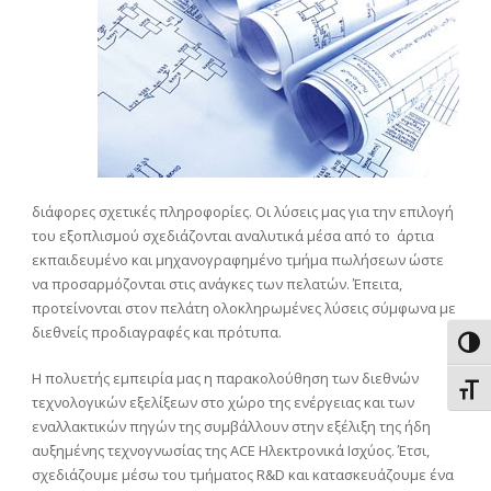
διάφορες σχετικές πληροφορίες. Οι λύσεις μας για την επιλογή
του εξοπλισμού σχεδιάζονται αναλυτικά μέσα από το άρτια
εκπαιδευμένο και μηχανογραφημένο τμήμα πωλήσεων ώστε
να προσαρμόζονται στις ανάγκες των πελατών. Έπειτα,
προτείνονται στον πελάτη ολοκληρωμένες λύσεις σύμφωνα με
διεθνείς προδιαγραφές και πρότυπα.
Εναλ
Η πολυετής εμπειρία μας η παρακολούθηση των διεθνών
Εναλ
τεχνολογικών εξελίξεων στο χώρο της ενέργειας και των
εναλλακτικών πηγών της συμβάλλουν στην εξέλιξη της ήδη
αυξημένης τεχνογνωσίας της ACE Ηλεκτρονικά Ισχύος. Έτσι,
σχεδιάζουμε μέσω του τμήματος R&D και κατασκευάζουμε ένα