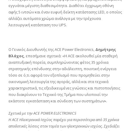
εγγυάται μέγιστη διαθεσιμότητα. Διαθέτει έγχρωμη οθόνη
αφής 5 ιντσών και έναν ευφυή δείκτη κατάστασης LED, ο οποίος
αλλάζει αυτόματα χρώμα ανάλογα με την τρέχουσα
λειτουργική κατάσταση του UPS.
Ο Γενικός Διευθυντής της ACE Power Electronics,
Δημήτρης
Βλάχος
, επεσήμανε σχετικά: «Η ACE ακολουθεί μία σταθερή
αναπτυξιακή πορεία, συμπληρώνοντας φέτος 35 χρόνια
στρατηγικής επένδυσης στην αδιάλειπτη, ποιοτική ενέργεια
τόσο σε ό,τι αφορά τον εξοπλισμό που προμηθεύει στην
οικονομική λειτουργία της αγοράς, αλλά και στα τεχνικά
χαρακτηριστικά, τις εξειδικευμένες γνώσεις και πιστοποιήσεις
που διακρίνουν το Τεχνικό της Τμήμα που υλοποιεί την
εκάστοτε εγκατάσταση και σύνδεση των συστημάτων».
Σχετικά με την ACE POWER ELECTRONICS
H ACE Ηλεκτρονικά Ισχύος παρέχει για περισσότερα από 35 χρόνια
αποδοτικές λύσεις στον τομέα των ηλεκτρονικών ισχύος. Σχεδιάζει