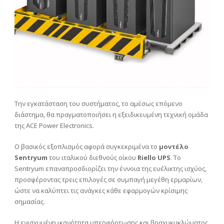
Την εγκατάσταση του συστήματος, το αμέσως επόμενο
διάστημα, θα πραγματοποιήσει η εξειδικευμένη τεχνική ομάδα
της ACE Power Electronics.
Ο βασικός εξοπλισμός αφορά συγκεκριμένα το
μοντέλο
Sentryum
του ιταλικού διεθνούς οίκου
Riello UPS
. Το
Sentryum επαναπροσδιορίζει την έννοια της ευέλικτης ισχύος,
προσφέροντας τρεις επιλογές σε συμπαγή μεγέθη ερμαρίων,
ώστε να καλύπτει τις ανάγκες κάθε εφαρμογών κρίσιμης
σημασίας.
Η ενισχυμένη ικανότητα υπερφόρτωσης και βραχυκυκλώματος