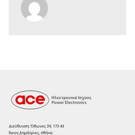
Διεύθυνση: Όθωνος 39, 173 43
Άγιος ∆ηµήτριος, Αθήνα