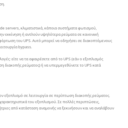
ση.
ade servers, κλιματιστικά, κάποια συστήματα φωτισμού,
 την εκκίνηση ή αντλούν υψηλότερα ρεύματα σε κανονική
ρφόρτωση του UPS. Αυτό μπορεί να οδηγήσει σε διακοπτόμενους
ειτουργία bypass.
λογές: είτε να τα αφαιρέσετε από το UPS (εάν ο εξοπλισμός
ση διακοπής ρεύματος) ή να υπερμεγεθύνετε το UPS κατά
 τον εξοπλισμό σε λειτουργία σε περίπτωση διακοπής ρεύματος.
αρακτηριστικά του εξοπλισμού. Σε πολλές περιπτώσεις,
νήτριες από κατάσταση αναμονής να ξεκινήσουν και να αναλάβουν