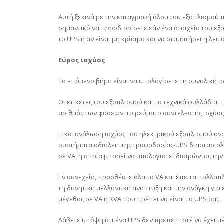
Αυτή ξεκινά με την καταγραφή όλου του εξοπλισμού π
σημαντικό να προσδιορίσετε εάν ένα στοιχείο του εξο
το UPS ή αν είναι μη κρίσιμο και να σταματήσει η λε
Εύρος ισχύος
Το επόμενο βήμα είναι να υπολογίσετε τη συνολική ισ
Οι ετικέτες του εξοπλισμού και τα τεχνικά φυλλάδια
αριθμός των φάσεων, το ρεύμα, ο συντελεστής ισχύος
Η κατανάλωση ισχύος του ηλεκτρικού εξοπλισμού αναφέ
συστήματα αδιάλειπτης τροφοδοσίας-UPS διαστασιολο
σε VA, η οποία μπορεί να υπολογιστεί διαιρώντας την
Εν συνεχεία, προσθέστε όλα τα VA και έπειτα πολλαπλ
τη δυνητική μελλοντική ανάπτυξη και την ανάγκη για
μέγεθος σε VA ή KVA που πρέπει να είναι το UPS σας.
Λάβετε υπόψη ότι ένα UPS δεν πρέπει ποτέ να έχει μ