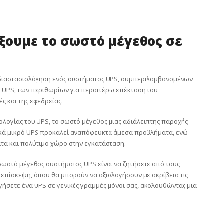
ξουμε το σωστό μέγεθος σε
διαστασιολόγηση ενός συστήματος UPS, συμπεριλαμβανομένων
 UPS, των περιθωρίων για περαιτέρω επέκταση του
ς και της εφεδρείας.
ολογίας του UPS, το σωστό μέγεθος μιας αδιάλειπτης παροχής
τικά μικρό UPS προκαλεί αναπόφευκτα άμεσα προβλήματα, ενώ
τα και πολύτιμο χώρο στην εγκατάσταση.
 σωστό μέγεθος συστήματος UPS είναι να ζητήσετε από τους
πίσκεψη, όπου θα μπορούν να αξιολογήσουν με ακρίβεια τις
ογήσετε ένα UPS σε γενικές γραμμές μόνοι σας, ακολουθώντας μια