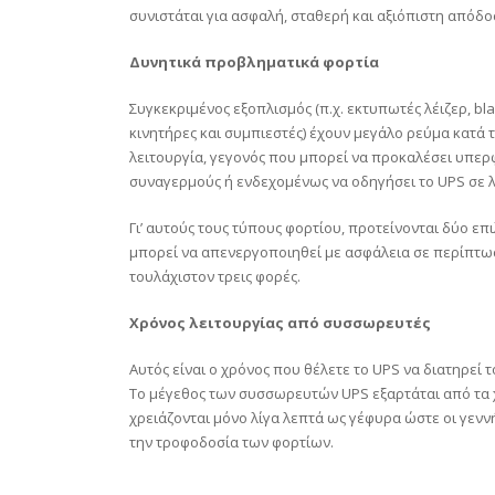
συνιστάται για ασφαλή, σταθερή και αξιόπιστη απόδο
Δυνητικά προβληματικά φορτία
Συγκεκριμένος εξοπλισμός (π.χ. εκτυπωτές λέιζερ, bl
κινητήρες και συμπιεστές) έχουν μεγάλο ρεύμα κατά
λειτουργία, γεγονός που μπορεί να προκαλέσει υπε
συναγερμούς ή ενδεχομένως να οδηγήσει το UPS σε λ
Γι’ αυτούς τους τύπους φορτίου, προτείνονται δύο επι
μπορεί να απενεργοποιηθεί με ασφάλεια σε περίπτω
τουλάχιστον τρεις φορές.
Χρόνος λειτουργίας από συσσωρευτές
Αυτός είναι ο χρόνος που θέλετε το UPS να διατηρεί
Το μέγεθος των συσσωρευτών UPS εξαρτάται από τα χ
χρειάζονται μόνο λίγα λεπτά ως γέφυρα ώστε οι γεν
την τροφοδοσία των φορτίων.