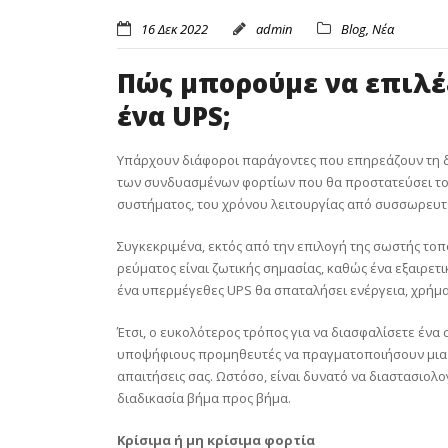
16 Δεκ 2022
admin
Blog
,
Νέα
Πώς μπορούμε να επιλέ
ένα UPS;
Υπάρχουν διάφοροι παράγοντες που επηρεάζουν τη 
των συνδυασμένων φορτίων που θα προστατεύσει το
συστήματος, του χρόνου λειτουργίας από συσσωρευτέ
Συγκεκριμένα, εκτός από την επιλογή της σωστής τοπ
ρεύματος είναι ζωτικής σημασίας, καθώς ένα εξαιρε
ένα υπερμέγεθες UPS θα σπαταλήσει ενέργεια, χρήμα
Έτσι, ο ευκολότερος τρόπος για να διασφαλίσετε ένα
υποψήφιους προμηθευτές να πραγματοποιήσουν μια ε
απαιτήσεις σας. Ωστόσο, είναι δυνατό να διαστασιολ
διαδικασία βήμα προς βήμα.
Κρίσιμα ή μη κρίσιμα φορτία