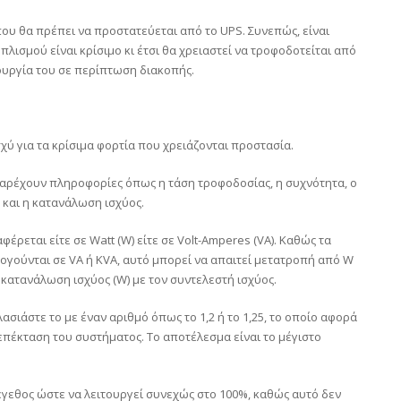
ου θα πρέπει να προστατεύεται από το UPS. Συνεπώς, είναι
πλισμού είναι κρίσιμο κι έτσι θα χρειαστεί να τροφοδοτείται από
ιτουργία του σε περίπτωση διακοπής.
χύ για τα κρίσιμα φορτία που χρειάζονται προστασία.
 παρέχουν πληροφορίες όπως η τάση τροφοδοσίας, η συχνότητα, ο
 και η κατανάλωση ισχύος.
ρεται είτε σε Watt (W) είτε σε Volt-Amperes (VA). Καθώς τα
γούνται σε VA ή KVA, αυτό μπορεί να απαιτεί μετατροπή από W
 κατανάλωση ισχύος (W) με τον συντελεστή ισχύος.
ασιάστε το με έναν αριθμό όπως το 1,2 ή το 1,25, το οποίο αφορά
 επέκταση του συστήματος. Το αποτέλεσμα είναι το μέγιστο
έγεθος ώστε να λειτουργεί συνεχώς στο 100%, καθώς αυτό δεν