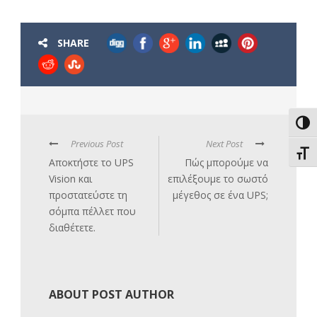
SHARE
Εναλ
Previous Post
Next Post
Εναλ
Αποκτήστε το UPS
Πώς μπορούμε να
Vision και
επιλέξουμε το σωστό
προστατεύστε τη
μέγεθος σε ένα UPS;
σόμπα πέλλετ που
διαθέτετε.
ABOUT POST AUTHOR