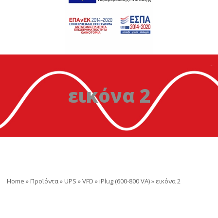
εικόνα 2
Home
»
Προϊόντα
»
UPS
»
VFD
»
iPlug (600-800 VA)
»
εικόνα 2