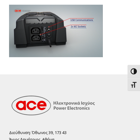
Εναλ
Εναλ
Διεύθυνση: Όθωνος 39, 173 43
Άγιος ∆ηµήτριος, Αθήνα