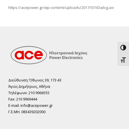
https://acepower.gr/wp-content/uploads/2017/07/iDialog.avi
Εναλ
Εναλ
Διεύθυνση: Όθωνος 39, 173 43
Άγιος ∆ηµήτριος, Αθήνα
Τηλέφωνο: 210 9966555
Fax: 210 9969444
E-mail: info@acepower.gr
Γ.Ε.ΜΗ. 083439202000