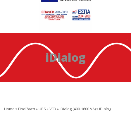
iDialog
Home
»
Προϊόντα
»
UPS
»
VFD
»
iDialog (400-1600 VA)
»
iDialog