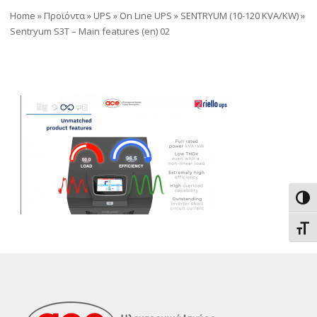
Home
»
Προϊόντα
»
UPS
»
On Line UPS
»
SENTRYUM (10-120 KVA/KW)
»
Sentryum S3T – Main features (en) 02
Εναλ
Εναλ