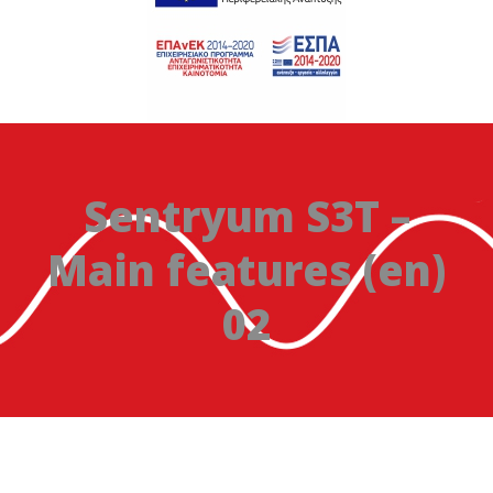
Sentryum S3T –
Main features (en)
02