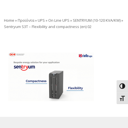
Home
»
Προϊόντα
»
UPS
»
On Line UPS
»
SENTRYUM (10-120 KVA/KW)
»
Sentryum S3T – Flexibility and compactness (en) 02
Εναλ
Εναλ