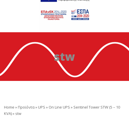
stw
Home
»
Προϊόντα
»
UPS
»
On Line UPS
»
Sentinel Tower STW (5 – 10
ΚVA)
»
stw