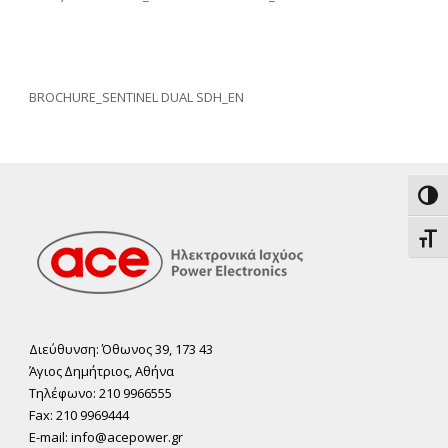
BROCHURE_SENTINEL DUAL SDH_EN
Εναλ
Εναλ
Διεύθυνση: Όθωνος 39, 173 43
Άγιος ∆ηµήτριος, Αθήνα
Τηλέφωνο: 210 9966555
Fax: 210 9969444
E-mail: info@acepower.gr