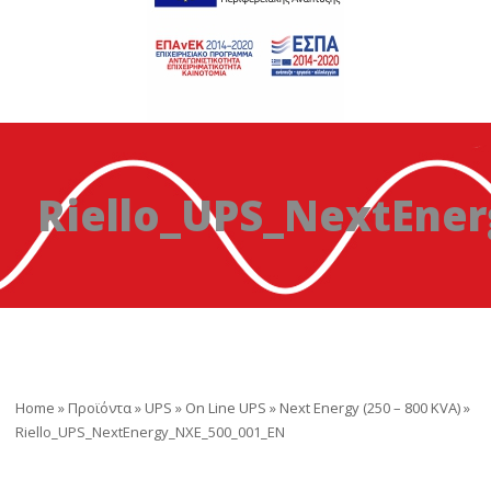
Riello_UPS_NextEne
Home
»
Προϊόντα
»
UPS
»
On Line UPS
»
Next Energy (250 – 800 KVA)
»
Riello_UPS_NextEnergy_NXE_500_001_EN