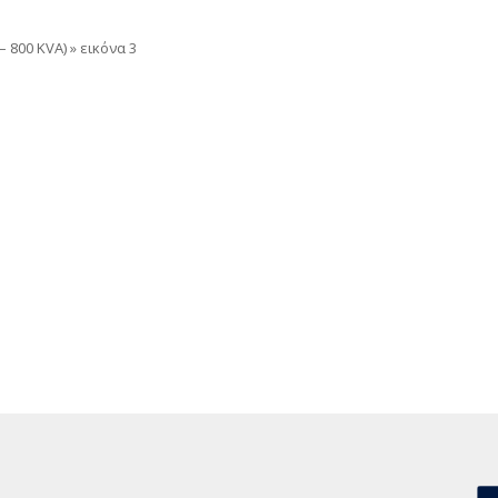
– 800 KVA)
»
εικόνα 3