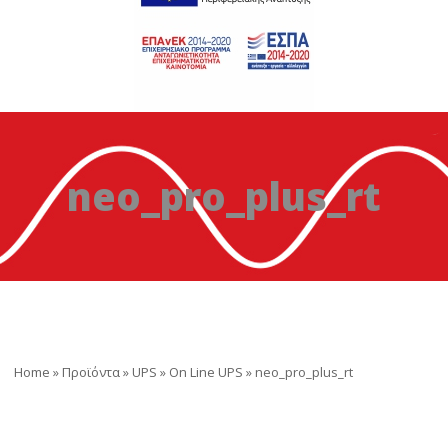
neo_pro_plus_rt
Home
»
Προϊόντα
»
UPS
»
On Line UPS
»
neo_pro_plus_rt