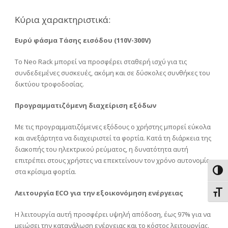
Κύρια χαρακτηριστικά:
Ευρύ φάσμα Τάσης εισόδου (110V-300V)
To Neo Rack μπορεί να προσφέρει σταθερή ισχύ για τις
συνδεδεμένες συσκευές, ακόμη και σε δύσκολες συνθήκες του
δικτύου τροφοδοσίας.
Προγραμματιζόμενη διαχείριση εξόδων
Με τις προγραμματιζόμενες εξόδους ο χρήστης μπορεί εύκολα
και ανεξάρτητα να διαχειριστεί τα φορτία. Κατά τη διάρκεια της
διακοπής του ηλεκτρικού ρεύματος, η δυνατότητα αυτή
επιτρέπει στους χρήστες να επεκτείνουν τον χρόνο αυτονομίας
στα κρίσιμα φορτία.
Εναλ
Λειτουργία ECO για την εξοικονόμηση ενέργειας
Εναλ
H λειτουργία αυτή προσφέρει υψηλή απόδοση, έως 97% για να
μειώσει την κατανάλωση ενέργειας και το κόστος λειτουργίας.