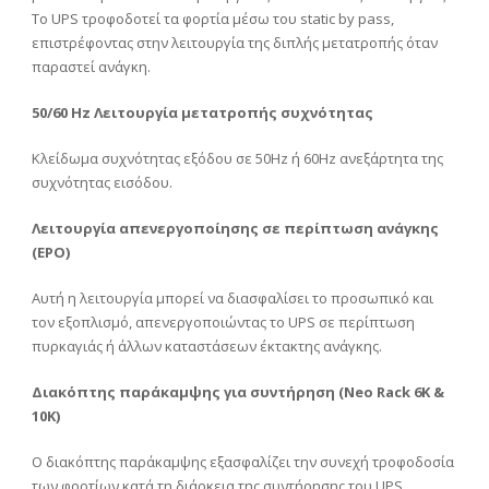
Το UPS τροφοδοτεί τα φορτία μέσω του static by pass,
επιστρέφοντας στην λειτουργία της διπλής μετατροπής όταν
παραστεί ανάγκη.
50/60 Hz Λειτουργία μετατροπής συχνότητας
Κλείδωμα συχνότητας εξόδου σε 50Hz ή 60Hz ανεξάρτητα της
συχνότητας εισόδου.
Λειτουργία απενεργοποίησης σε περίπτωση ανάγκης
(ΕΡΟ)
Αυτή η λειτουργία μπορεί να διασφαλίσει το προσωπικό και
τον εξοπλισμό, απενεργοποιώντας το UPS σε περίπτωση
πυρκαγιάς ή άλλων καταστάσεων έκτακτης ανάγκης.
Διακόπτης παράκαμψης για συντήρηση (Neo
Rack 6Κ &
10Κ)
Ο διακόπτης παράκαμψης εξασφαλίζει την συνεχή τροφοδοσία
των φορτίων κατά τη διάρκεια της συντήρησης του UPS.