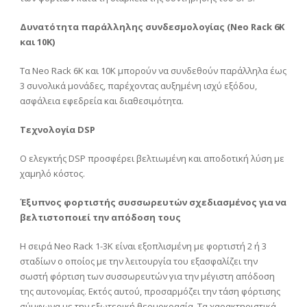
Δυνατότητα παράλληλης συνδεσμολογίας (Neo
Rack 6K
και 10Κ)
Τα Neo Rack 6Κ και 10Κ μπορούν να συνδεθούν παράλληλα έως
3 συνολικά μονάδες, παρέχοντας αυξημένη ισχύ εξόδου,
ασφάλεια εφεδρεία και διαθεσιμότητα.
Τεχνολογία DSP
O ελεγκτής DSP προσφέρει βελτιωμένη και αποδοτική λύση με
χαμηλό κόστος.
Έξυπνος φορτιστής συσσωρευτών σχεδιασμένος για να
βελτιστοποιεί την απόδοση τους
Η σειρά Neo Rack 1-3Κ είναι εξοπλισμένη με φορτιστή 2 ή 3
σταδίων ο οποίος με την λειτουργία του εξασφαλίζει την
σωστή φόρτιση των συσσωρευτών για την μέγιστη απόδοση
της αυτονομίας. Εκτός αυτού, προσαρμόζει την τάση φόρτισης
σύμφωνα με την εξωτερική θερμοκρασία. Τα χαρακτηριστικά