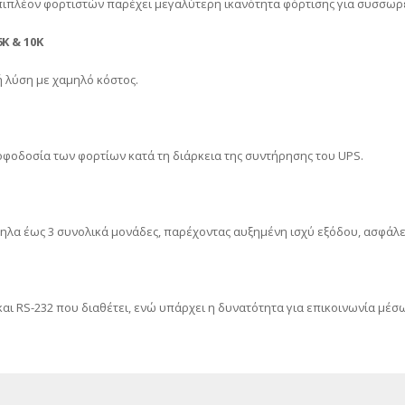
πιπλέον φορτιστών παρέχει μεγαλύτερη ικανότητα φόρτισης για συσσωρ
K & 10K
 λύση με χαμηλό κόστος.
φοδοσία των φορτίων κατά τη διάρκεια της συντήρησης του UPS.
ηλα έως 3 συνολικά μονάδες, παρέχοντας αυξημένη ισχύ εξόδου, ασφάλει
αι RS-232 που διαθέτει, ενώ υπάρχει η δυνατότητα για επικοινωνία μέσ