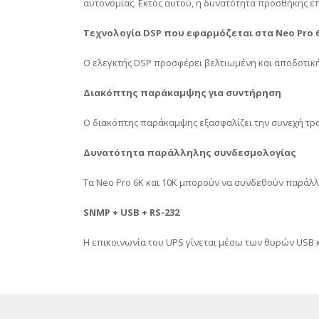
αυτονομίας. Εκτός αυτού, η δυνατότητα προσθήκης ε
Τεχνολογία DSP που εφαρμόζεται στα Neo Pro 6
O ελεγκτής DSP προσφέρει βελτιωμένη και αποδοτική
Διακόπτης παράκαμψης για συντήρηση
Ο διακόπτης παράκαμψης εξασφαλίζει την συνεχή τρο
Δυνατότητα παράλληλης συνδεσμολογίας
Τα Neo Pro 6K και 10Κ μπορούν να συνδεθούν παράλλ
SNMP +
USB +
RS-232
Η επικοινωνία του UPS γίνεται μέσω των θυρών USB κ