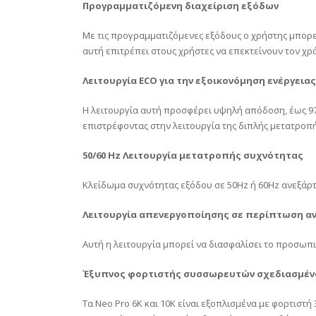
Προγραμματιζόμενη διαχείριση εξόδων
Με τις προγραμματιζόμενες εξόδους ο χρήστης μπορεί
αυτή επιτρέπει στους χρήστες να επεκτείνουν τον χρ
Λειτουργία ECO για την εξοικονόμηση ενέργειας
H λειτουργία αυτή προσφέρει υψηλή απόδοση, έως 97%
επιστρέφοντας στην λειτουργία της διπλής μετατροπ
50/60 Hz Λειτουργία μετατροπής συχνότητας
Κλείδωμα συχνότητας εξόδου σε 50Hz ή 60Hz ανεξάρτ
Λειτουργία απενεργοποίησης σε περίπτωση αν
Αυτή η λειτουργία μπορεί να διασφαλίσει το προσωπ
Έξυπνος φορτιστής συσσωρευτών σχεδιασμένος
Τα Neo Pro 6K και 10Κ είναι εξοπλισμένα με φορτιστ