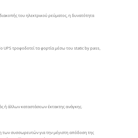
ς διακοπής του ηλεκτρικού ρεύματος, η δυνατότητα
ο UPS τροφοδοτεί τα φορτία μέσω του static by pass,
άς ή άλλων καταστάσεων έκτακτης ανάγκης.
ιση των συσσωρευτών για την μέγιστη απόδοση της