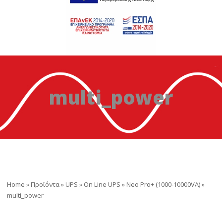
multi_power
Home
»
Προϊόντα
»
UPS
»
On Line UPS
»
Neo Pro+ (1000-10000VA)
»
multi_power