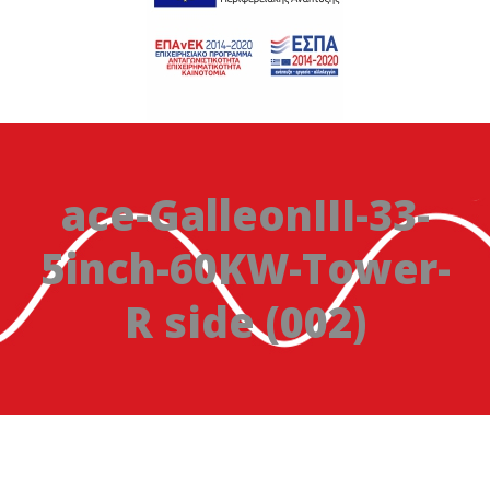
ace-GalleonIII-33-
5inch-60KW-Tower-
R side (002)