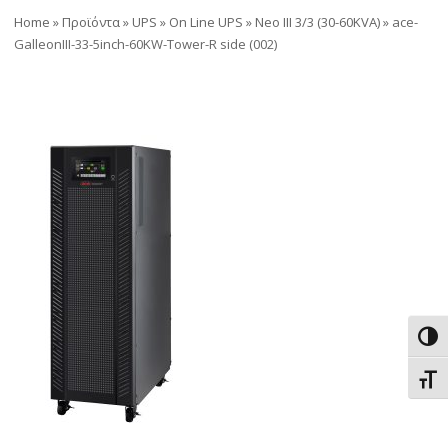
Home
»
Προϊόντα
»
UPS
»
On Line UPS
»
Neo III 3/3 (30-60KVA)
»
ace-
GalleonIII-33-5inch-60KW-Tower-R side (002)
Εναλ
Εναλ