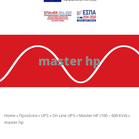
master hp
Home
»
Προϊόντα
»
UPS
»
On Line UPS
»
Master HP (100 – 600 ΚVA)
»
master hp