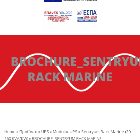
BROCHURE_SENTRY
RACK MARINE
Home
»
Προϊόντα
»
UPS
»
Modular UPS
»
Sentryum Rack Marine (20-
160 KVA/KW)
»
BROCHURE_SENTRYUM RACK MARINE