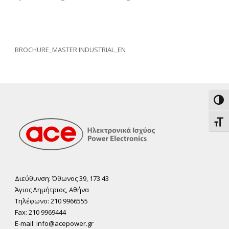
BROCHURE_MASTER INDUSTRIAL_EN
Εναλ
Εναλ
Διεύθυνση: Όθωνος 39, 173 43
Άγιος ∆ηµήτριος, Αθήνα
Τηλέφωνο: 210 9966555
Fax: 210 9969444
E-mail: info@acepower.gr