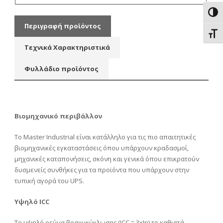
Εναλ
Περιγραφή προϊόντος
Εναλ
Τεχνικά Χαρακτηριστικά
Φυλλάδιο προϊόντος
Βιομηχανικό περιβάλλον
Το Master Industrial είναι κατάλληλo για τις πιο απαιτητικές
βιομηχανικές εγκαταστάσεις όπου υπάρχουν κραδασμοί,
μηχανικές καταπονήσεις, σκόνη και γενικά όπου επικρατούν
δυσμενείς συνθήκες για τα προϊόντα που υπάρχουν στην
τυπική αγορά του UPS.
Υψηλό
ICC
Το υψηλό ρεύμα βραχυκύκλωσης (ICC = 3xIn) το καθιστά