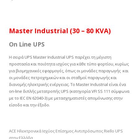
Master Industrial (30 – 80 KVA)
On Line UPS
Η σειρά UPS Master Industrial UPS παρέχει τη μέγιστη
προστασία και ποιότητα ισχύος για κάθε τύπο φορτίου, κυρίως
για βιομηχανικές εφαρμογές, όπως οι μονάδες παραγωγής και
οι μονάδες πετροχημικών και οι σταθμοί παραγωγής και
διανομής ηλεκτρικής ενέργειας. Το Master Industrial είναι ένα
on-line διπλής μετατροπής UPS (κατηγορία VFI SS 111 σύμφωνα
με το IEC ΕΝ 62040-3) με μετασχηματιστές απομόνωσης στην
είσοδο και την έξοδο.
ACE Ηλεκτρονικά Ισχύος Επίσημος Αντιπρόσωπος Riello UPS
στην Ελλάδα