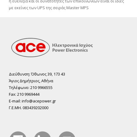
η ευελιξία και οι δυνατότητες των επικοινωνιών είναι οι ίδιες
με εκείνες των UPS της σειράς Master MPS
Διεύθυνση: Όθωνος 39, 173 43
Άγιος ∆ηµήτριος, Αθήνα
Τηλέφωνο: 210 9966555
Fax: 210 9969444
E-mail: info@acepower.gr
Γ.Ε.ΜΗ. 083439202000