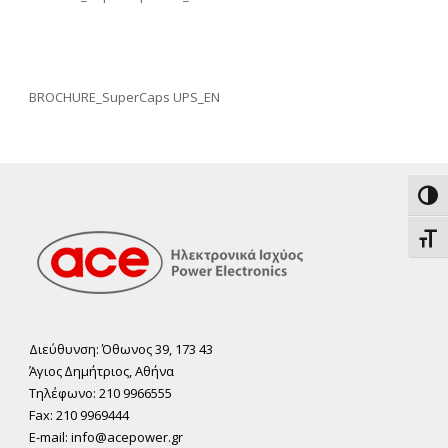
BROCHURE_SuperCaps UPS_EN
Εναλ
Εναλ
Διεύθυνση: Όθωνος 39, 173 43
Άγιος ∆ηµήτριος, Αθήνα
Τηλέφωνο: 210 9966555
Fax: 210 9969444
E-mail: info@acepower.gr