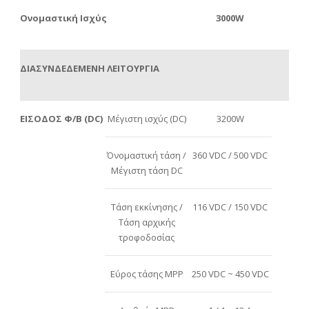
Ονομαστική Ισχύς
3000W
ΔΙΑΣΥΝΔΕΔΕΜΕΝΗ ΛΕΙΤΟΥΡΓΙΑ
ΕΙΣΟΔΟΣ Φ/Β (DC)
Μέγιστη ισχύς (DC)
3200W
Όνομαστική τάση /
360 VDC / 500 VDC
Μέγιστη τάση DC
Τάση εκκίνησης /
116 VDC / 150 VDC
Τάση αρχικής
τροφοδοσίας
Εύρος τάσης MPP
250 VDC ~ 450 VDC