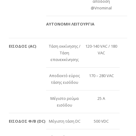
απόδοση
@Vnominal
ΑΥΤΟΝΟΜΗ ΛΕΙΤΟΥΡΓΙΑ
ΕΙΣΟΔΟΣ (ΑC)
Τάση εκκίνησης /
120-140 VAC / 180
Τάση
VAC
επανεκκίνησης
Αποδεκτό εύρος
170 – 280 VAC
τάσης εισόδου
Μέγιστο ρεύμα
25 A
εισόδου
ΕΙΣΟΔΟΣ Φ/Β (DC)
Μέγιστη τάση DC
500 VDC