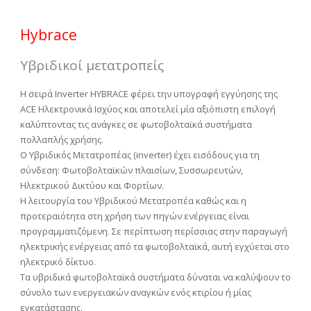
Hybrace
Υβριδικοί μετατροπείς
Η σειρά Inverter HYBRACE φέρει την υπογραφή εγγύησης της
ACE Ηλεκτρονικά Ισχύος και αποτελεί μία αξιόπιστη επιλογή
καλύπτοντας τις ανάγκες σε φωτοβολταϊκά συστήματα
πολλαπλής χρήσης.
Ο Υβριδικός Μετατροπέας (inverter) έχει εισόδους για τη
σύνδεση: Φωτοβολταϊκών πλαισίων, Συσσωρευτών,
Ηλεκτρικού Δικτύου και Φορτίων.
Η λειτουργία του Υβριδικού Μετατροπέα καθώς και η
προτεραιότητα στη χρήση των πηγών ενέργειας είναι
προγραμματιζόμενη. Σε περίπτωση περίσσιας στην παραγωγή
ηλεκτρικής ενέργειας από τα φωτοβολταϊκά, αυτή εγχύεται στο
ηλεκτρικό δίκτυο.
Τα υβριδικά φωτοβολταϊκά συστήματα δύναται να καλύψουν το
σύνολο των ενεργειακών αναγκών ενός κτιρίου ή μίας
εγκατάστασης.