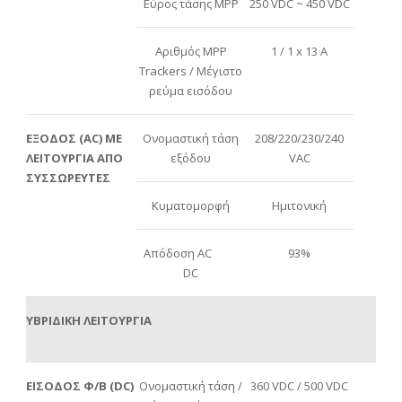
Εύρος τάσης MPP
250 VDC ~ 450 VDC
Αριθμός MPP
1 / 1 x 13 A
Trackers / Μέγιστο
ρεύμα εισόδου
ΕΞΟΔΟΣ (AC) ΜΕ
Ονομαστική τάση
208/220/230/240
ΛΕΙΤΟΥΡΓΙΑ ΑΠΟ
εξόδου
VAC
ΣΥΣΣΩΡΕΥΤΕΣ
Κυματομορφή
Ημιτονική
Απόδοση ΑC
93%
DC
ΥΒΡΙΔΙΚΗ ΛΕΙΤΟΥΡΓΙΑ
ΕΙΣΟΔΟΣ Φ/Β (DC)
Ονομαστική τάση /
360 VDC / 500 VDC