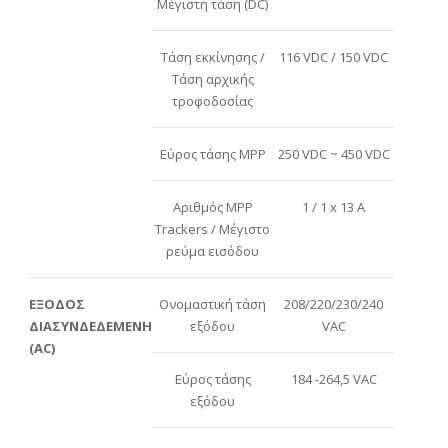
Μέγιστη τάση (DC)
Τάση εκκίνησης /
116 VDC / 150 VDC
Τάση αρχικής
τροφοδοσίας
Εύρος τάσης MPP
250 VDC ~ 450 VDC
Αριθμός MPP
1 / 1 x 13 A
Trackers / Μέγιστο
ρεύμα εισόδου
ΕΞΟΔΟΣ
Ονομαστική τάση
208/220/230/240
ΔΙΑΣΥΝΔΕΔΕΜΕΝΗ
εξόδου
VAC
(AC)
Εύρος τάσης
184 -264,5 VAC
εξόδου