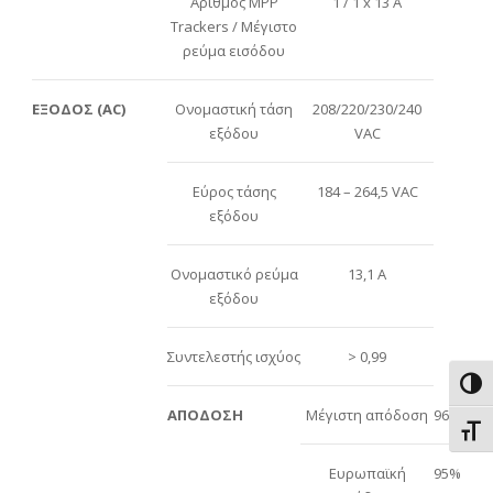
Αριθμός MPP
1 / 1 x 13 A
Trackers / Μέγιστο
ρεύμα εισόδου
ΕΞΟΔΟΣ (AC)
Ονομαστική τάση
208/220/230/240
εξόδου
VAC
Εύρος τάσης
184 – 264,5 VAC
εξόδου
Ονομαστικό ρεύμα
13,1 A
εξόδου
Συντελεστής ισχύος
> 0,99
Εναλ
ΑΠΟΔΟΣΗ
Μέγιστη απόδοση
96%
Εναλ
Ευρωπαϊκή
95%