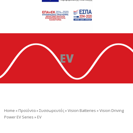
EV
Home
»
Προϊόντα
»
Συσσωρευτές
»
Vision Batteries
»
Vision Driving
Power EV Series
»
EV