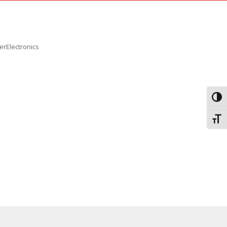
erElectronics
Εναλ
Εναλ