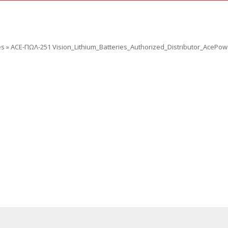
es
»
ACE-ΠΩΛ-251 Vision_Lithium_Batteries_Authorized_Distributor_AcePow