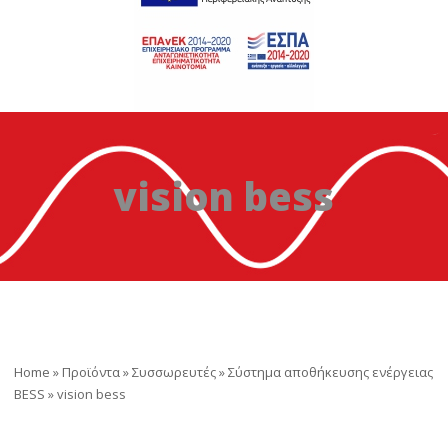
vision bess
Home
»
Προϊόντα
»
Συσσωρευτές
»
Σύστημα αποθήκευσης ενέργειας
BESS
»
vision bess