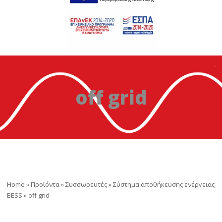
off grid
Home
»
Προϊόντα
»
Συσσωρευτές
»
Σύστημα αποθήκευσης ενέργειας
BESS
»
off grid