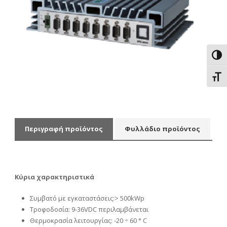
Εναλ
Εναλ
Περιγραφή προϊόντος
Φυλλάδιο προϊόντος
Κύρια χαρακτηριστικά
Συμβατό με εγκαταστάσεις:> 500kWp
Τροφοδοσία: 9-36VDC περιλαμβάνεται
Θερμοκρασία λειτουργίας: -20 ÷ 60 ° C