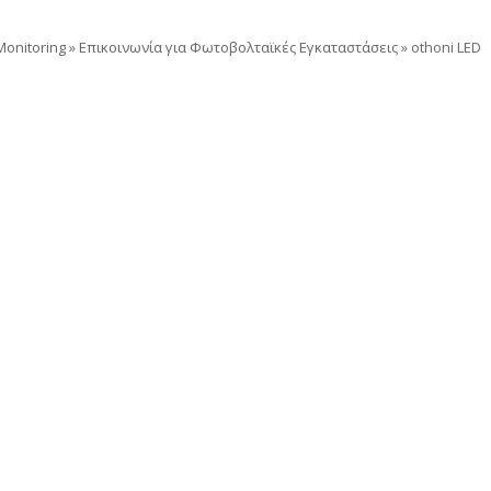
onitoring
»
Επικοινωνία για Φωτοβολταϊκές Εγκαταστάσεις
»
othoni LED