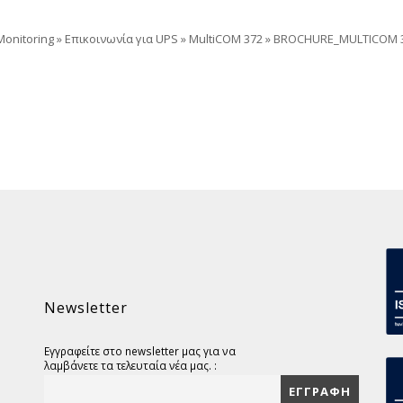
onitoring
»
Επικοινωνία για UPS
»
MultiCOM 372
»
BROCHURE_MULTICOM 
Newsletter
Εγγραφείτε στο newsletter μας για να
λαμβάνετε τα τελευταία νέα μας. :