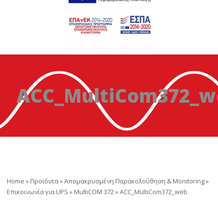
ACC_MultiCom372_w
Home
»
Προϊόντα
»
Απομακρυσμένη Παρακολούθηση & Monitoring
»
Επικοινωνία για UPS
»
MultiCOM 372
»
ACC_MultiCom372_web