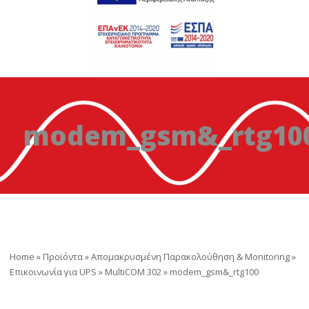
modem_gsm&_rtg10
Home
»
Προϊόντα
»
Απομακρυσμένη Παρακολούθηση & Monitoring
»
Επικοινωνία για UPS
»
MultiCOM 302
»
modem_gsm&_rtg100