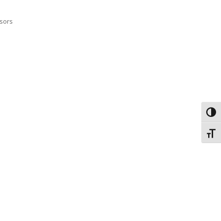
sors
Εναλ
Εναλ