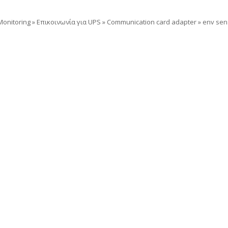
onitoring
»
Επικοινωνία για UPS
»
Communication card adapter
»
env sen