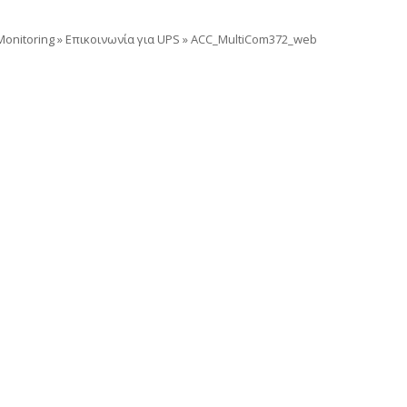
onitoring
»
Επικοινωνία για UPS
»
ACC_MultiCom372_web