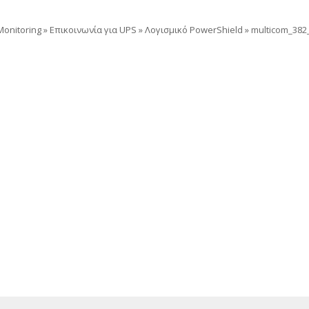
onitoring
»
Επικοινωνία για UPS
»
Λογισμικό PowerShield
»
multicom_382