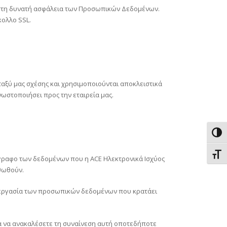
έγιστη δυνατή ασφάλεια των Προσωπικών Δεδομένων.
κολλο SSL.
ταξύ μας σχέσης και χρησιμοποιούνται αποκλειστικά
νωστοποιήσει προς την εταιρεία μας.
Εναλ
Εναλ
ίγραφο των δεδομένων που η ACE Ηλεκτρονικά Ισχύος
θωθούν.
πεξεργασία των προσωπικών δεδομένων που κρατάει
μα να ανακαλέσετε τη συναίνεση αυτή οποτεδήποτε