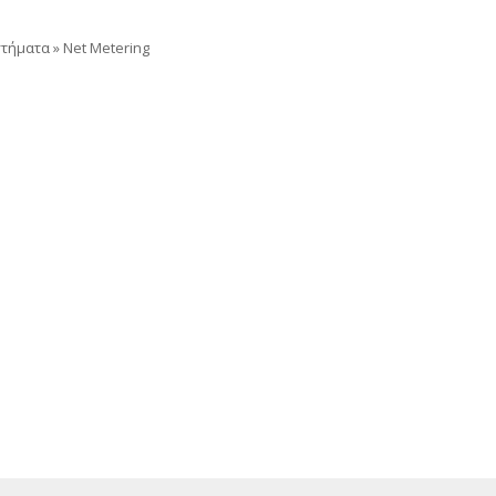
στήματα
»
Net Metering