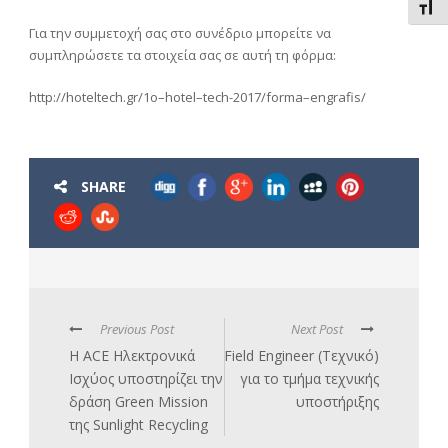
Εναλ
Για την συμμετοχή σας στο συνέδριο μπορείτε να
συμπληρώσετε τα στοιχεία σας σε αυτή τη φόρμα:
http
://
hoteltech
.
gr
/1
o
–
hotel
–
tech
-2017/
forma
–
engrafis
/
SHARE
Previous Post
Next Post
Η ACE Ηλεκτρονικά
Field Engineer (Τεχνικό)
Ισχύος υποστηρίζει την
για το τμήμα τεχνικής
δράση Green Mission
υποστήριξης
της Sunlight Recycling