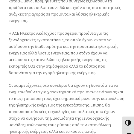
καταξιωμένοι προμηθευτές που συνεχώς εξελίσσουν τα
προϊόντα τους καλύπτουν εδώ και χρόνια τις πιο απαιτητικές
ανάγκες της αγοράς σε προϊόντα και λύσεις ηλεκτρικής
ενέργειας.
Η
ACE
Ηλεκτρονικά Ισχύος προσφέρει προϊόντα για τις
ξενοδοχειακές εγκαταστάσεις ,τα οποία έχουν σκοπό να
αυξήσουν την διαθεσιμότητα και την προστασία ηλεκτρικής
ενέργειας αλλά λύσεις ενέργειας, που στόχο έχουν να
μειώσουν τις καταναλώσεις ηλεκτρικής ενέργειας, τις
εκπομπές
CO
2 στην ατμόσφαιρα αλλά το κόστος που
δαπανάται για την αγορά ηλεκτρικής ενέργειας.
Οι συμμετέχοντες στο συνέδριο θα έχουν τη δυνατότητα να
ενημερωθούν τα για χαρακτηριστικά προϊόντων ενέργειας και
το πως η απόδοση τους έχει σημαντικό ρόλο στην κατανάλωση
της ηλεκτρικής ενέργειας της εγκατάστασης. Επίσης, θα
παρουσιαστούν νέες τεχνολογίες και πολιτικές που έχουν
στόχο να αυξήσουν τη βιωσιμότητα της ξενοδοχειακής
Εναλ
μονάδας μειώνοντας τους ρύπους από την κατανάλωση
ηλεκτρικής ενέργειας αλλά και το κόστος αυτής.